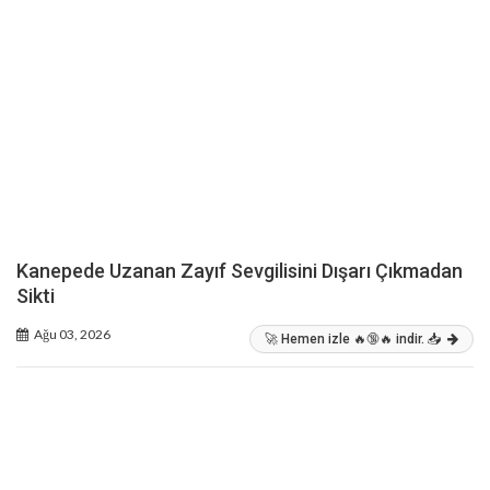
Kanepede Uzanan Zayıf Sevgilisini Dışarı Çıkmadan
Sikti
Ağu 03, 2026
🚀 Hemen izle 🔥🔞🔥 indir. 📥