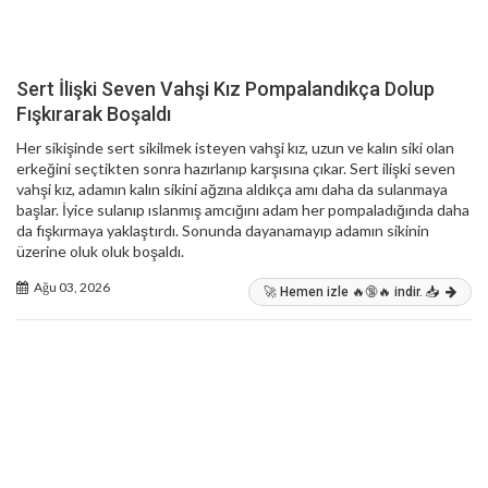
Sert İlişki Seven Vahşi Kız Pompalandıkça Dolup
Fışkırarak Boşaldı
Her sikişinde sert sikilmek isteyen vahşi kız, uzun ve kalın siki olan
erkeğini seçtikten sonra hazırlanıp karşısına çıkar. Sert ilişki seven
vahşi kız, adamın kalın sikini ağzına aldıkça amı daha da sulanmaya
başlar. İyice sulanıp ıslanmış amcığını adam her pompaladığında daha
da fışkırmaya yaklaştırdı. Sonunda dayanamayıp adamın sikinin
üzerine oluk oluk boşaldı.
Ağu 03, 2026
🚀 Hemen izle 🔥🔞🔥 indir. 📥