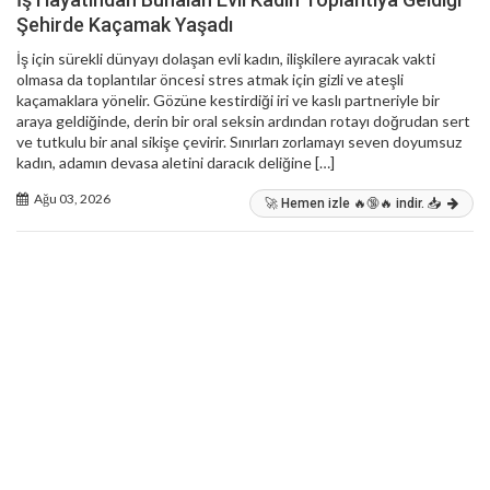
Şehirde Kaçamak Yaşadı
İş için sürekli dünyayı dolaşan evli kadın, ilişkilere ayıracak vakti
olmasa da toplantılar öncesi stres atmak için gizli ve ateşli
kaçamaklara yönelir. Gözüne kestirdiği iri ve kaslı partneriyle bir
araya geldiğinde, derin bir oral seksin ardından rotayı doğrudan sert
ve tutkulu bir anal sikişe çevirir. Sınırları zorlamayı seven doyumsuz
kadın, adamın devasa aletini daracık deliğine […]
Ağu 03, 2026
🚀 Hemen izle 🔥🔞🔥 indir. 📥