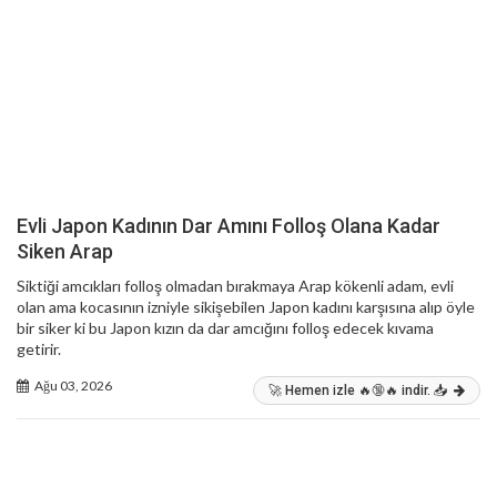
Evli Japon Kadının Dar Amını Folloş Olana Kadar
Siken Arap
Siktiği amcıkları folloş olmadan bırakmaya Arap kökenli adam, evli
olan ama kocasının izniyle sikişebilen Japon kadını karşısına alıp öyle
bir siker ki bu Japon kızın da dar amcığını folloş edecek kıvama
getirir.
Ağu 03, 2026
🚀 Hemen izle 🔥🔞🔥 indir. 📥