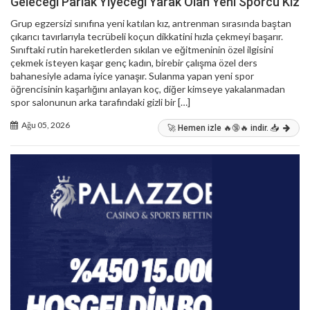
Geleceği Parlak Yiyeceği Yarak Olan Yeni Sporcu Kız
Grup egzersizi sınıfına yeni katılan kız, antrenman sırasında baştan
çıkarıcı tavırlarıyla tecrübeli koçun dikkatini hızla çekmeyi başarır.
Sınıftaki rutin hareketlerden sıkılan ve eğitmeninin özel ilgisini
çekmek isteyen kaşar genç kadın, birebir çalışma özel ders
bahanesiyle adama iyice yanaşır. Sulanma yapan yeni spor
öğrencisinin kaşarlığını anlayan koç, diğer kimseye yakalanmadan
spor salonunun arka tarafındaki gizli bir […]
Ağu 05, 2026
🚀 Hemen izle 🔥🔞🔥 indir. 📥