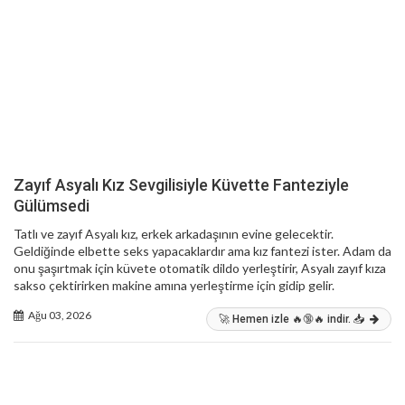
Zayıf Asyalı Kız Sevgilisiyle Küvette Fanteziyle
Gülümsedi
Tatlı ve zayıf Asyalı kız, erkek arkadaşının evine gelecektir.
Geldiğinde elbette seks yapacaklardır ama kız fantezi ister. Adam da
onu şaşırtmak için küvete otomatik dildo yerleştirir, Asyalı zayıf kıza
sakso çektirirken makine amına yerleştirme için gidip gelir.
Ağu 03, 2026
🚀 Hemen izle 🔥🔞🔥 indir. 📥