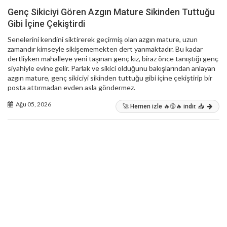
Genç Sikiciyi Gören Azgın Mature Sikinden Tuttuğu
Gibi İçine Çekiştirdi
Senelerini kendini siktirerek geçirmiş olan azgın mature, uzun
zamandır kimseyle sikişememekten dert yanmaktadır. Bu kadar
dertliyken mahalleye yeni taşınan genç kız, biraz önce tanıştığı genç
siyahiyle evine gelir. Parlak ve sikici olduğunu bakışlarından anlayan
azgın mature, genç sikiciyi sikinden tuttuğu gibi içine çekiştirip bir
posta attırmadan evden asla göndermez.
Ağu 05, 2026
🚀 Hemen izle 🔥🔞🔥 indir. 📥