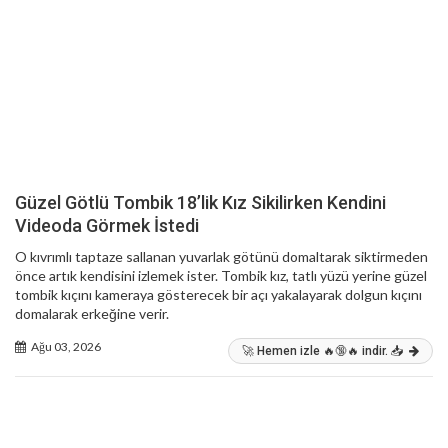
Güzel Götlü Tombik 18’lik Kız Sikilirken Kendini
Videoda Görmek İstedi
O kıvrımlı taptaze sallanan yuvarlak götünü domaltarak siktirmeden
önce artık kendisini izlemek ister. Tombik kız, tatlı yüzü yerine güzel
tombik kıçını kameraya gösterecek bir açı yakalayarak dolgun kıçını
domalarak erkeğine verir.
Ağu 03, 2026
🚀 Hemen izle 🔥🔞🔥 indir. 📥