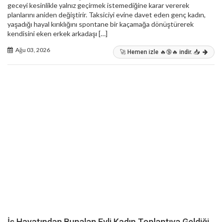
geceyi kesinlikle yalnız geçirmek istemediğine karar vererek
planlarını aniden değiştirir. Taksiciyi evine davet eden genç kadın,
yaşadığı hayal kırıklığını spontane bir kaçamağa dönüştürerek
kendisini eken erkek arkadaşı […]
Ağu 03, 2026
🚀 Hemen izle 🔥🔞🔥 indir. 📥
İş Hayatından Bunalan Evli Kadın Toplantıya Geldiği