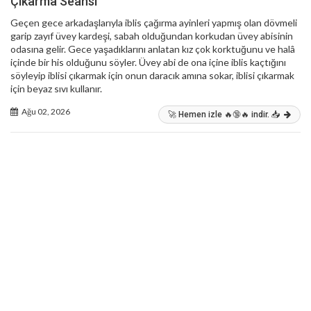
Çıkarma Seansı
Geçen gece arkadaşlarıyla iblis çağırma ayinleri yapmış olan dövmeli
garip zayıf üvey kardeşi, sabah olduğundan korkudan üvey abisinin
odasına gelir. Gece yaşadıklarını anlatan kız çok korktuğunu ve halâ
içinde bir his olduğunu söyler. Üvey abi de ona içine iblis kaçtığını
söyleyip iblisi çıkarmak için onun daracık amına sokar, iblisi çıkarmak
için beyaz sıvı kullanır.
Ağu 02, 2026
🚀 Hemen izle 🔥🔞🔥 indir. 📥