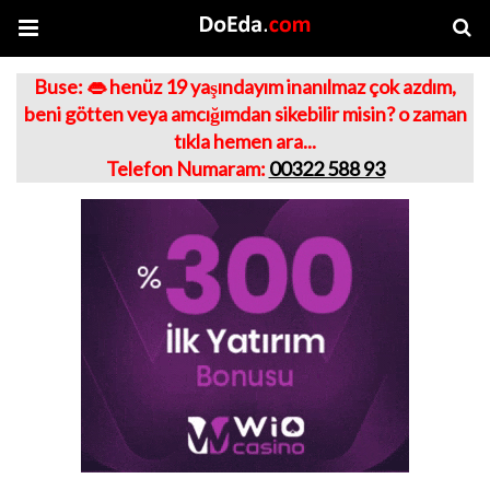
Buse: 👄 henüz 19 yaşındayım inanılmaz çok azdım,
beni götten veya amcığımdan sikebilir misin? o zaman
tıkla hemen ara...
Telefon Numaram:
00322 588 93